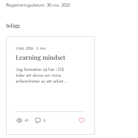
Registreringsdatum: 30 nov. 2022
Inlägg
3 feb. 2026
∙
3
min
Learning mindset
Jag fortsätter så här i OS
tider att skriva om mina
erfarenheter av att arbeta
med elitidrottare som tagit
både VM och OS medaljer
och vilka faktorer som krävs
för att nå hela vägen. I
förra inlägget skrev jag om
meningsfullhet, och varför
41
0
det behöver få vara en bas
i allt som rör ett
elitmindset. Nästa