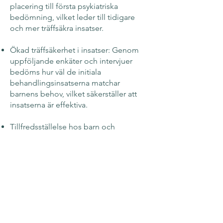
placering till första psykiatriska
bedömning, vilket leder till tidigare
och mer träffsäkra insatser.
Ökad träffsäkerhet i insatser: Genom
uppföljande enkäter och intervjuer
bedöms hur väl de initiala
behandlingsinsatserna matchar
barnens behov, vilket säkerställer att
insatserna är effektiva.
Tillfredsställelse hos barn och
familjehem: Regelbundna enkäter
säkerställer att barn och familjehem är
nöjda med de insatser som erbjuds,
vilket indikerar ett välfungerande stöd.
Färre akuta insatser och
omplaceringar: En minskning av akuta
insatser och omplaceringar tyder på